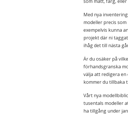
som mått, färg, eller
Med nya inventerings
modeller precis som a
exempelvis kunna anvä
projekt där ni taggat
ihåg det till nästa gå
Är du osäker på vilke
förhandsgranska mode
välja att redigera en
kommer du tillbaka t
Vårt nya modellbiblio
tusentals modeller a
ha tillgång under jan