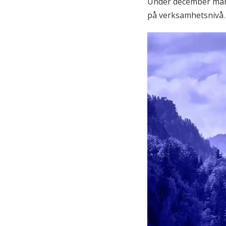
Under december månad
på verksamhetsnivå.