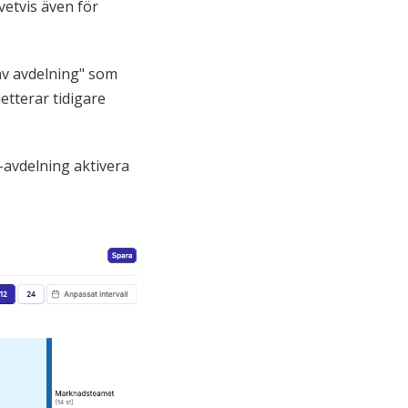
vetvis även för
 av avdelning" som
etterar tidigare
T-avdelning aktivera