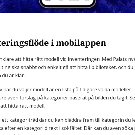
teringsflöde i mobilappen
nklare att hitta rätt modell vid inventeringen. Med Palats ny
llting ska snabbt och enkelt gå att hitta i biblioteket, och du g
 du är klar.
 när du väljer modell är en lista på tidigare valda modeller -
are även förslag på kategorier baserat på bilden du tagit. S
 att hitta rätt modell.
i ett kategoriträd där du kan bläddra fram till kategorin du l
a efter en kategori direkt i sökfältet. Där kan du även söka 