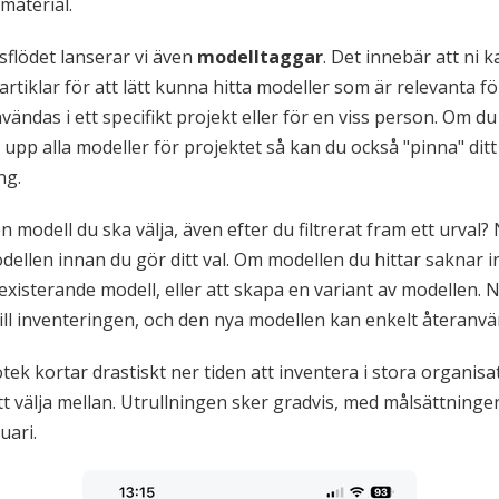
 material.
flödet lanserar vi även
modelltaggar
. Det innebär att ni 
rtiklar för att lätt kunna hitta modeller som är relevanta fö
ndas i ett specifikt projekt eller för en viss person. Om du 
 upp alla modeller för projektet så kan du också "pinna" ditt
ng.
n modell du ska välja, även efter du filtrerat fram ett urval
llen innan du gör ditt val. Om modellen du hittar saknar 
 existerande modell, eller att skapa en variant av modellen. 
ill inventeringen, och den nya modellen kan enkelt återanv
tek kortar drastiskt ner tiden att inventera i stora organis
tt välja mellan. Utrullningen sker gradvis, med målsättningen
uari.