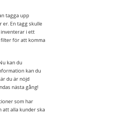
kan tagga upp
r er. En tagg skulle
inventerar i ett
 filter för att komma
? Nu kan du
information kan du
När du är nöjd
ändas nästa gång!
ationer som har
 att alla kunder ska