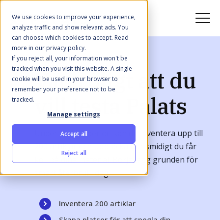
We use cookies to improve your experience,
analyze traffic and show relevant ads. You
can choose which cookies to accept. Read
more in our privacy policy.
If you reject all, your information won't be
tracked when you visit this website. A single
Vad roligt att du
cookie will be used in your browser to
remember your preference not to be
vill testa Palats
tracked.
Manage settings
Under din testperiod kan du inventera upp till
Accept all
200 artiklar och upptäcka hur smidigt du får
Reject all
koll på dina material. Börja lägg grunden för
smart återbruk idag.
Inventera 200 artiklar
Skapa platser för att spegla din